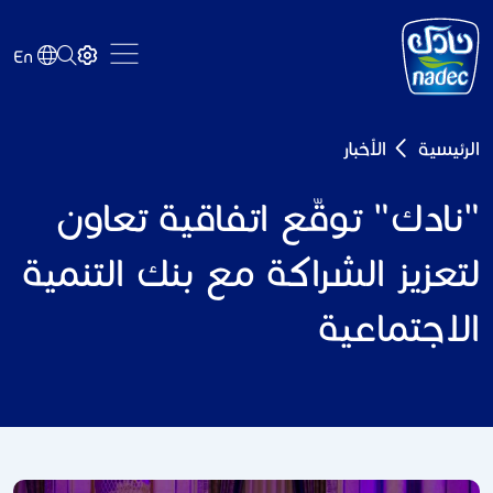
Skip to main content
En
Breadcrumb
الرئيسية
الأخبار
"نادك" توقّع اتفاقية تعاون
لتعزيز الشراكة مع بنك التنمية
الاجتماعية