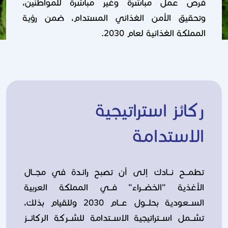
فرص عمل مباشرة وغير مباشرة للمواطنين،
وتحقيق الأمن الغذائي المستدام، ضمن رؤية
المملكة الغذائية لعام 2030.
ركائز استراتيجية
الاستدامة
تطمـــح نـــادك إلـى أن تصبح رائـدة في مجـــال
الأغذية "الخضـــراء" فـــي المملكة العربية
الســـعودية بحلـــول عـــام 2030 وللقيام بذلك،
تشـــمل اســـتراتيجية الاســـتدامة للشـــركة الركائـــز