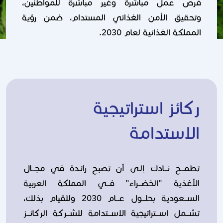
فرص عمل مباشرة وغير مباشرة للمواطنين،
وتحقيق الأمن الغذائي المستدام، ضمن رؤية
المملكة الغذائية لعام 2030.
ركائز استراتيجية
الاستدامة
تطمـــح نـــادك إلـى أن تصبح رائـدة في مجـــال
الأغذية "الخضـــراء" فـــي المملكة العربية
الســـعودية بحلـــول عـــام 2030 وللقيام بذلك،
تشـــمل اســـتراتيجية الاســـتدامة للشـــركة الركائـــز