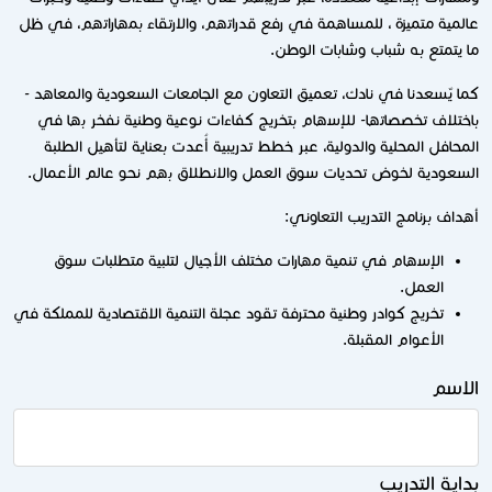
عالمیة متمیزة ، للمساھمة في رفع قدراتھم، والارتقاء بمھاراتھم، في ظل
ما یتمتع به شباب وشابات الوطن.
كما يٌسعدنا في نادك، تعمیق التعاون مع الجامعات السعودیة والمعاھد -
باختلاف تخصصاتھا- للإسھام بتخریج كفاءات نوعیة وطنیة نفخر بھا في
المحافل المحلیة والدولیة، عبر خطط تدریبیة أُعدت بعنایة لتأھیل الطلبة
السعودیة لخوض تحدیات سوق العمل والانطلاق بھم نحو عالم الأعمال.
أھداف برنامج التدریب التعاوني:
الإسھام في تنمیة مھارات مختلف الأجیال لتلبیة متطلبات سوق
العمل.
تخریج كوادر وطنیة محترفة تقود عجلة التنمیة الاقتصادیة للمملكة في
الأعوام المقبلة.
الاسم
بداية التدريب