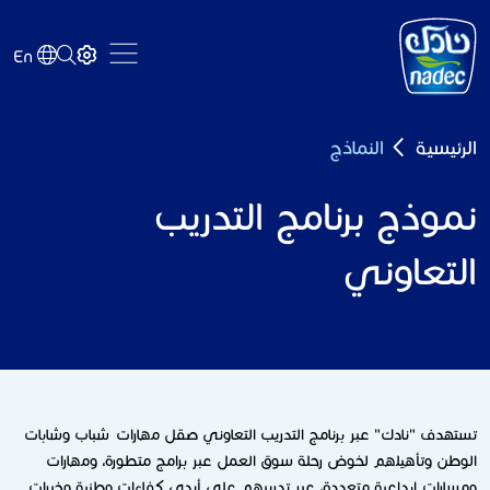
Skip to main content
En
Breadcrumb
الرئيسية
النماذج
نموذج برنامج التدريب
التعاوني
تستهدف "نادك" عبر برنامج التدریب التعاوني صقل مھارات شباب وشابات
الوطن وتأھیلھم لخوض رحلة سوق العمل عبر برامج متطورة، ومھارات
ومسارات إبداعیة متعددة، عبر تدریبھم على أیدي كفاءات وطنیة وخبرات