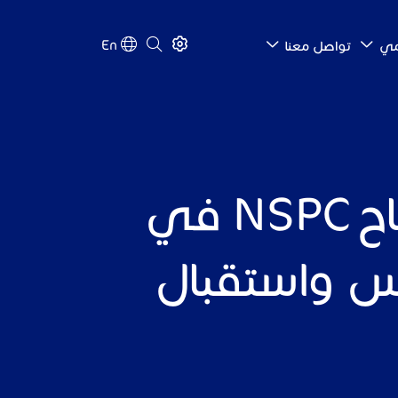
En
امي
تواصل معنا
الإدارة التنفيذية لـ"نادك" تستعرض نجاح NSPC في
س واستقبال