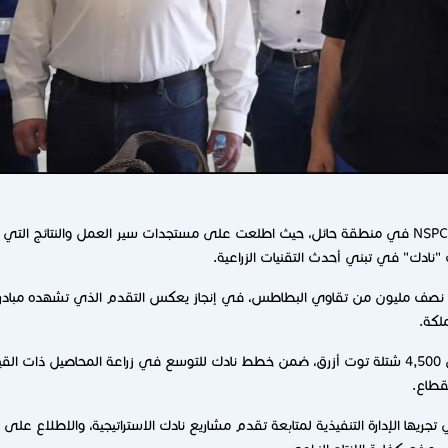
نفذت الإدارة التنفيذية في "نادك" زيارة ميدانية إلى مشروع NSPC في منطقة حائل، حيث اطلعت على مستجدات
نادك" في تبني أحدث التقنيات الزراعية.
اج نصف مليون من تقاوي البطاطس، في إنجاز يعكس التقدم الذي تشهده مبادرا
لكة.
كما اطلعت الإدارة التنفيذية على استقبال المشروع أكثر من 4,500 شتلة توت أزرق، ضمن خطط نادك للتوسع في 
قطاع.
 تجريها الإدارة التنفيذية لمتابعة تقدم مشاريع نادك الاستراتيجية، والاطلاع على 