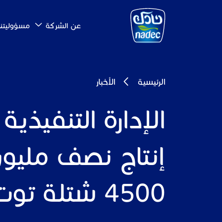
Skip to main content
عن الشركة
مسؤوليتنا 
الرئيسية
الأخبار
Breadcrumb
إنتاج نصف ملي
4500 شتلة توت أزرق