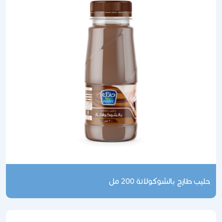
حليب طازج بالشوكولاتة 200 مل