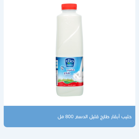
حليب أبقار طازج قليل الدسم 800 مل