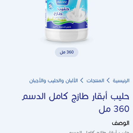
360 مل
Breadcrumb
الرئيسية
المنتجات
الألبان والحليب والأجبان
حليب أبقار طازج كامل الدسم
360 مل
الوصف
حليب أبقار طازج كامل الدسم.