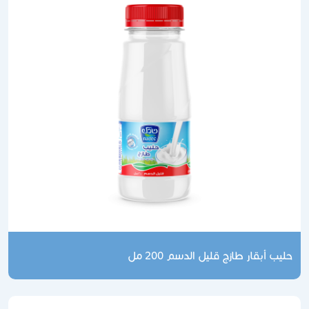
حليب أبقار طازج قليل الدسم 200 مل