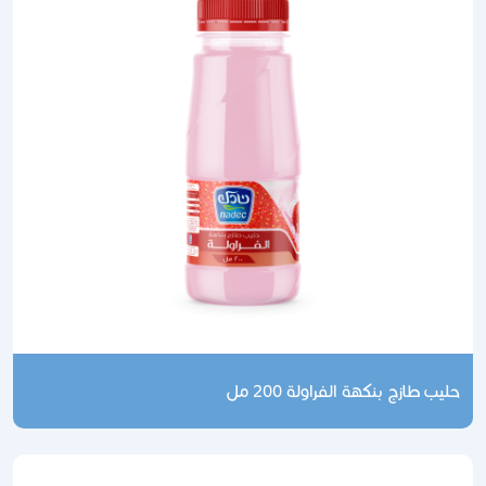
حليب طازج بنكهة الفراولة 200 مل