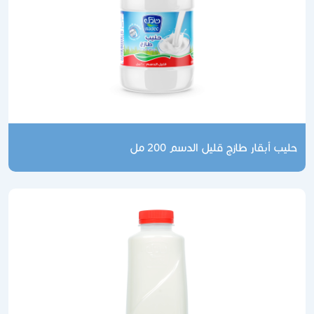
حليب أبقار طازج قليل الدسم 200 مل