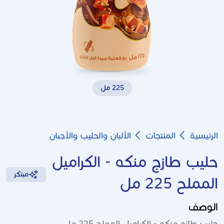
225 مل
Breadcrumb
الرئيسية
المنتجات
الألبان والحليب والأجبان
حليب طازج منكه - الكراميل
مبتكر
المملح 225 مل
الوصف
حليب طازج منكه - الكراميل المملح 225 مل