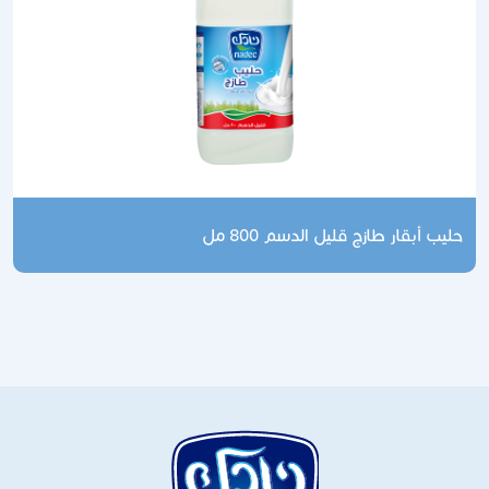
حليب أبقار طازج قليل الدسم 800 مل