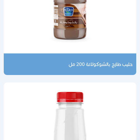
حليب طازج بالشوكولاتة 200 مل