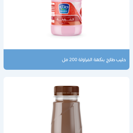
حليب طازج بنكهة الفراولة 200 مل