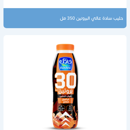
حليب سادة عالي البروتين 350 مل