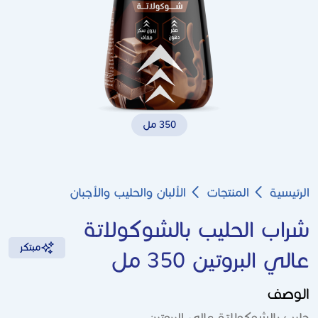
350 مل
Breadcrumb
الرئيسية
المنتجات
الألبان والحليب والأجبان
شراب الحليب بالشوكولاتة
مبتكر
عالي البروتين 350 مل
الوصف
حليب بالشوكولاتة عالي البروتين.