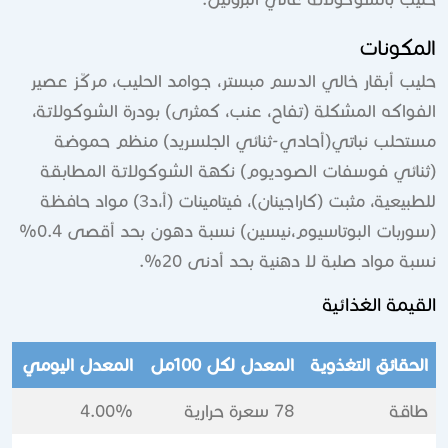
المكونات
حليب أبقار خالي الدسم مبستر، جوامد الحليب، مركّز عصير
الفواكه المشكلة (تفاح، عنب، كمثرى) بودرة الشوكولاتة،
مستحلب نباتي(أحادي-ثنائي الجلسريد) منظم حموضة
(ثنائي فوسفات الصوديوم) نكهة الشوكولاتة المطابقة
للطبيعية، مثبت (كاراجينان)، فيتامينات (أ،د3) مواد حافظة
(سوربات البوتاسيوم،نيسين) نسبة دهون بحد أقصى 0.4%
نسبة مواد صلبة لا دهنية بحد أدنى 20%.
القيمة الغذائية
الحقائق التغذوية
المعدل لكل 100مل
المعدل اليومي
طاقة
78 سعرة حرارية
4.00%