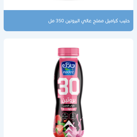
حليب كراميل مملح عالي البروتين 350 مل