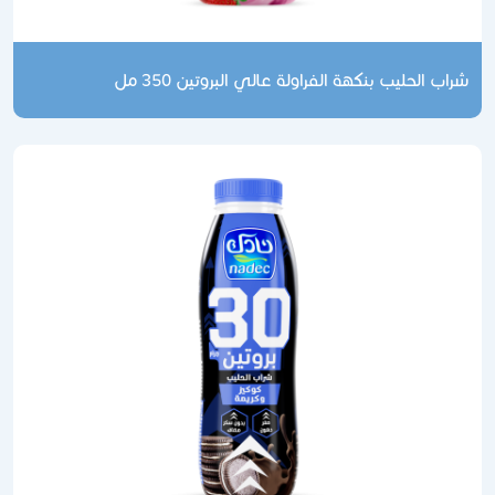
شراب الحليب بنكهة الفراولة عالي البروتين 350 مل