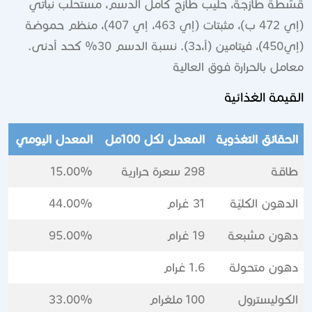
قشطة طازجة، حليب طازج كامل الدسم، مستحلب نباتي
(إي 472 ب)، مثبتات (إي 463، إي 407)، منظم حموضة
(إي450)، فيتامين (أ،د3). نسبة الدسم 30% كحد أدنى.
معامل بالحرارة فوق العالية
القيمة الغذائية
الحقائق التغذوية
المعدل لكل 100مل
المعدل اليومي
طاقة
298 سعرة حرارية
15.00%
الدهون الكليّة
31 غرام
44.00%
دهون مشبعة
19 غرام
95.00%
دهون متحولة
1.6 غرام
الكوليسترول
100 ملغرام
33.00%