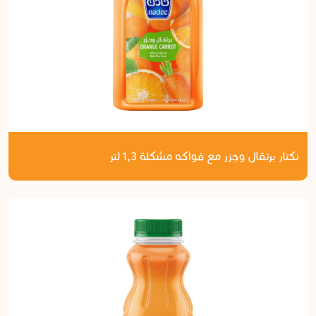
نكتار برتقال وجزر مع فواكه مشكلة 1,3 لتر