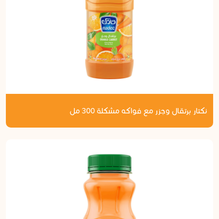
نكتار برتقال وجزر مع فواكه مشكلة 300 مل