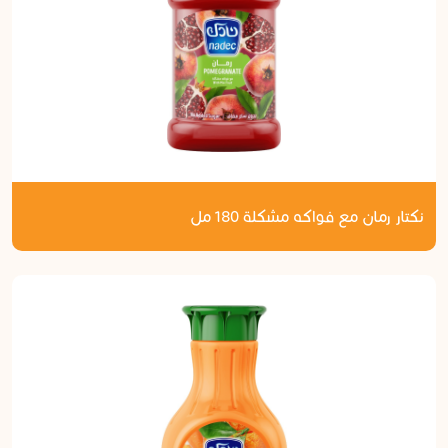
نكتار رمان مع فواكه مشكلة 180 مل