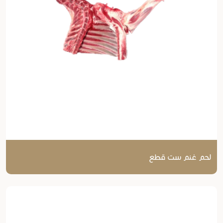
لحم غنم ست قطع