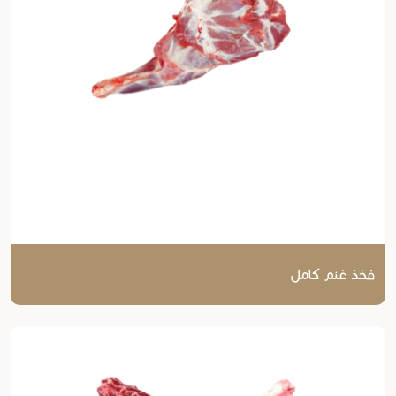
فخذ غنم كامل