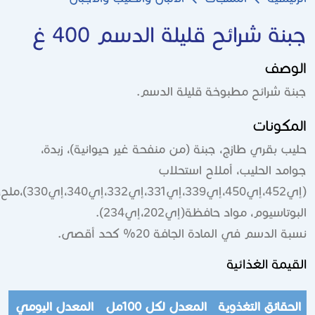
Breadcrum
نة شرائح قليلة الدسم 400 غ
وصف
ة شرائح مطبوخة قليلة الدسم.
مكونات
ب بقري طازج، جبنة (من منفحة غير حيوانية)، زبدة،
مد الحليب، أملاح استحلاب
(إي452،إي450،إي339،إي331،إي332،إي340،إي330)،ملح،ملح
تاسيوم، مواد حافظة(إي202،إي234).
 الدسم في المادة الجافة 20% كحد أقصى.
يمة الغذائية
حقائق التغذوية
المعدل لكل 100مل
المعدل اليومي