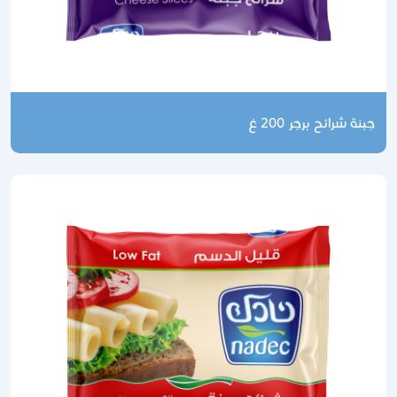
نة شرائح برجر 200 غ