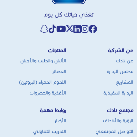
تغذي حياتك كل يوم
 الشركة
المنتجات
نادك
الألبان والحليب والأجبان
س الإدارة
العصائر
شاريع
اللحوم الحمراء (البروتين)
ارة التنفيذية
الأغذية والخضروات
مع نادك
روابط مهمة
ؤية والأهداف
الأخبار
واصل المجتمعي
التدريب التعاوني