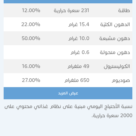
قة
231 سعرة حرارية
12.00%
دهون الكليّة
15.4 غرام
22.00%
هون مشبعة
10.0 غرام
50.00%
ون متحولة
0.6 غرام
كوليسترول
49 ملغرام
16.00%
وديوم
650 ملغرام
27.00%
عرض المزيد
ة الأحتياج اليومي مبنية على نظام غذائي محتوي على
ة حرارية.