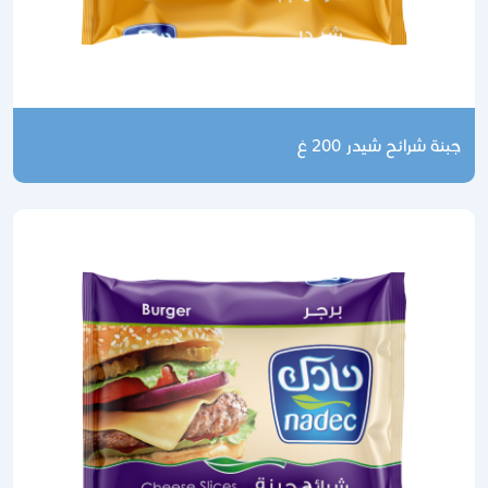
نة شرائح شيدر 200 غ