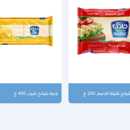
ائح قليلة الدسم 200 غ
جبنة شرائح شيدر 400 غ