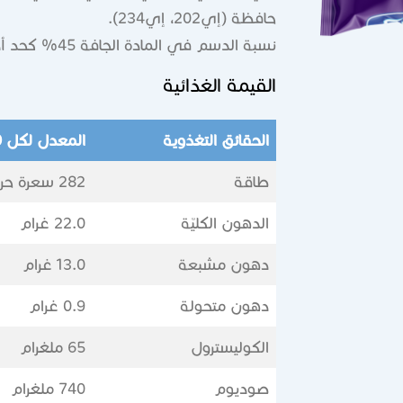
حافظة (إي202، إي234).
نسبة الدسم في المادة الجافة 45% كحد أدنى.
القيمة الغذائية
الحقائق التغذوية
المعدل لكل 100مل
طاقة
282 سعرة حرارية
الدهون الكليّة
22.0 غرام
دهون مشبعة
13.0 غرام
دهون متحولة
0.9 غرام
الكوليسترول
65 ملغرام
صوديوم
740 ملغرام