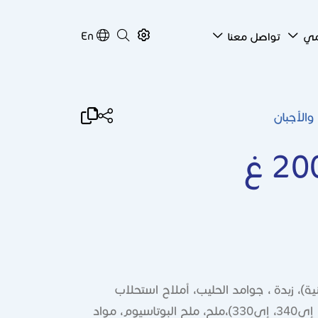
En
امي
تواصل معنا
 والأجبان
)، زبدة ، جوامد الحليب، أملاح استحلاب
(إي452، إي450، إي339، إي331، إي332، إي340، إي330)،ملح، ملح البوتاسيوم، مواد