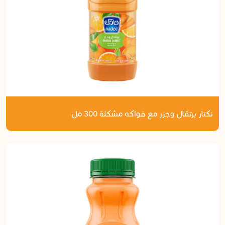
نكتار برتقال وجزر مع فواكه مشكلة 300 مل