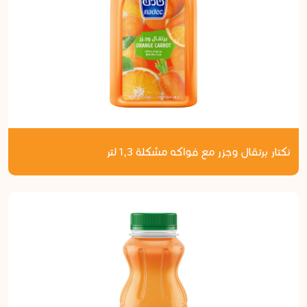
نكتار برتقال وجزر مع فواكه مشكلة 1,3 لتر