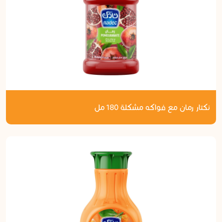
نكتار رمان مع فواكه مشكلة 180 مل